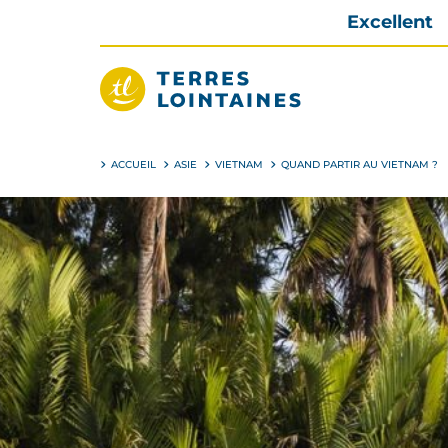
Aller
Excellent
directement
au
contenu
Terres
Lointaines
ACCUEIL
ASIE
VIETNAM
QUAND PARTIR AU VIETNAM ?