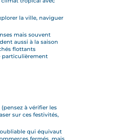
 climat tropical avec
plorer la ville, naviguer
enses mais souvent
ent aussi à la saison
chés flottants
 particulièrement
pensez à vérifier les
er sur ces festivités,
inoubliable qui équivaut
 commerces fermés, mais