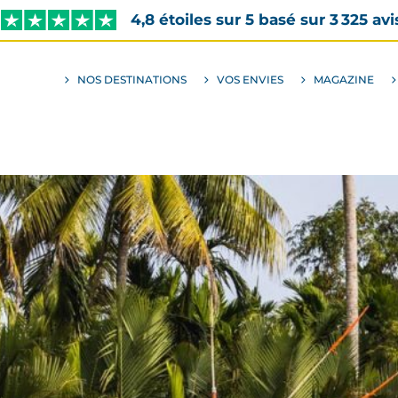
4,8 étoiles sur 5 basé sur 3 325 avi
NOS DESTINATIONS
VOS ENVIES
MAGAZINE
ALLER
AU
SOUS-
MENU
ENVIES