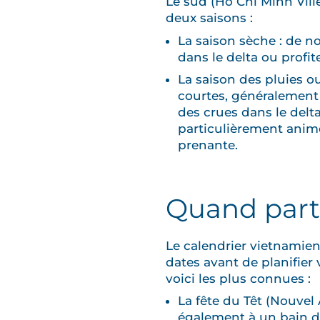
Le sud (Hô Chi Minh Vill
deux saisons :
La saison sèche : de no
dans le delta ou profi
La saison des pluies o
courtes, généralement 
des crues dans le delt
particulièrement anim
prenante.
Quand partir
Le calendrier vietnamien
dates avant de planifier 
voici les plus connues :
La fête du Têt (Nouvel 
également à un bain d