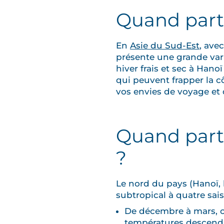
Quand part
En
Asie du Sud-Est
, ave
présente une grande vari
hiver frais et sec à Han
qui peuvent frapper la c
vos envies de voyage et 
Quand parti
?
Le nord du pays (Hanoï,
subtropical à quatre sais
De décembre à mars, c’e
températures descendan