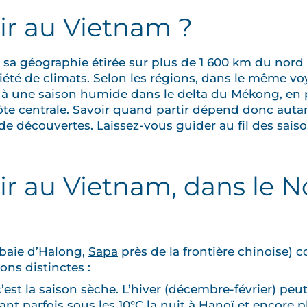
ir au Vietnam ?
c sa géographie étirée sur plus de 1 600 km du nord
été de climats. Selon les régions, dans le même v
oï à une saison humide dans le delta du Mékong, en
ôte centrale. Savoir quand partir dépend donc auta
de découvertes. Laissez-vous guider au fil des sai
r au Vietnam, dans le N
 baie d’Halong,
Sapa
près de la frontière chinoise) 
ons distinctes :
st la saison sèche. L’hiver (décembre-février) peut 
t parfois sous les 10°C la nuit à Hanoï et encore p