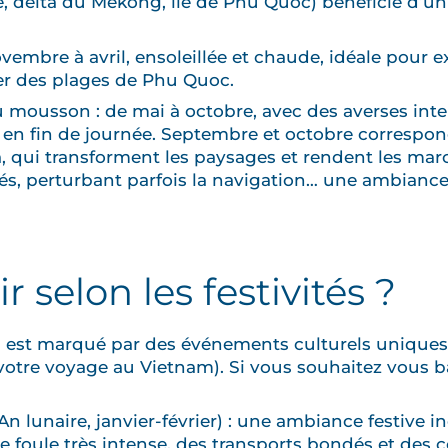
e, delta du Mékong, île de Phu Quoc) bénéficie d’un
vembre à avril, ensoleillée et chaude, idéale pour ex
ter des plages de Phu Quoc.
u mousson : de mai à octobre, avec des averses int
en fin de journée. Septembre et octobre correspond
a, qui transforment les paysages et rendent les mar
és, perturbant parfois la navigation… une ambiance
 selon les festivités ?
 est marqué par des événements culturels uniques (
votre voyage au Vietnam). Si vous souhaitez vous bas
An lunaire, janvier-février) : une ambiance festive 
e foule très intense, des transports bondés et des