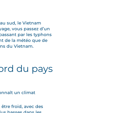
 au sud, le Vietnam
oyage, vous passez d’un
 passant par les typhons
nt de la météo que de
sons du Vietnam.
ord du pays
connaît un climat
être froid, avec des
lus basses dans les