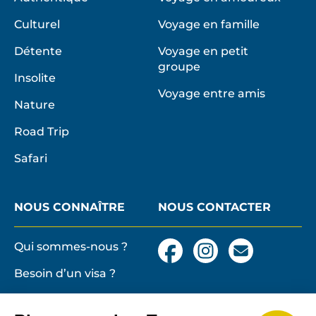
Culturel
Voyage en famille
Détente
Voyage en petit
groupe
Insolite
Voyage entre amis
Nature
Road Trip
Safari
NOUS CONNAÎTRE
NOUS CONTACTER
Qui sommes-nous ?
Facebook
Instagram
Nous
contacter
Besoin d’un visa ?
par
email
Conditions générales
et particulières de