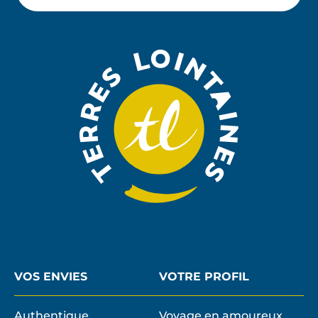
M'ABON
email
À
LA
NEWSLE
VOS ENVIES
VOTRE PROFIL
Authentique
Voyage en amoureux