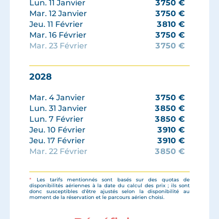
Lun. 11 Janvier
3 750
€
Jeu. 31 Décembre
3 650
€
Mar. 12 Janvier
3 750
€
Jeu. 11 Février
3 810
€
Mar. 16 Février
3 750
€
Mar. 23 Février
3 750
€
Mar. 2 Mars
3 950
€
Mar. 9 Mars
3 950
€
2028
Mar. 16 Mars
3 950
€
Mar. 23 Mars
3 950
€
Mar. 4 Janvier
3 750
€
Mar. 30 Mars
3 750
€
Lun. 31 Janvier
3 850
€
Jeu. 1 Avril
3 850
€
Lun. 7 Février
3 850
€
Mar. 13 Avril
3 750
€
Jeu. 10 Février
3 910
€
Mar. 4 Mai
3 350
€
Jeu. 17 Février
3 910
€
Mar. 13 Juillet
3 750
€
Mar. 22 Février
3 850
€
Mar. 5 Octobre
3 650
€
Mar. 29 Février
3 950
€
Jeu. 14 Octobre
3 790
€
Mar. 7 Mars
3 950
€
Mar. 26 Octobre
3 750
€
*
Les tarifs mentionnés sont basés sur des quotas de
Mar. 14 Mars
3 950
€
Mar. 2 Novembre
3 750
€
disponibilités aériennes à la date du calcul des prix ; ils sont
donc susceptibles d'être ajustés selon la disponibilité au
Mar. 21 Mars
3 950
€
Mar. 9 Novembre
3 750
€
moment de la réservation et le parcours aérien choisi.
Jeu. 30 Mars
3 950
€
Mar. 16 Novembre
3 750
€
Jeu. 6 Avril
3 950
€
Mar. 23 Novembre
3 650
€