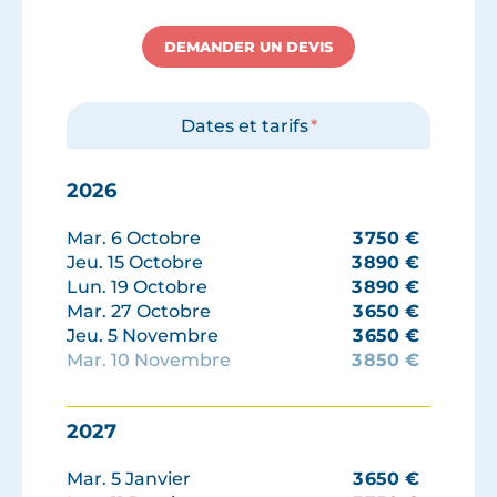
DEMANDER UN DEVIS
Dates et tarifs
*
2026
Mar. 6 Octobre
3 750
€
Jeu. 15 Octobre
3 890
€
Lun. 19 Octobre
3 890
€
Mar. 27 Octobre
3 650
€
Jeu. 5 Novembre
3 650
€
Mar. 10 Novembre
3 850
€
Lun. 16 Novembre
3 650
€
Jeu. 19 Novembre
3 750
€
2027
Mar. 24 Novembre
3 750
€
Mar. 1 Décembre
3 550
€
Mar. 5 Janvier
3 650
€
Lun. 21 Décembre
4 190
€