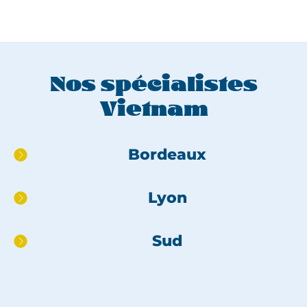
Nos spécialistes
Vietnam
Aller
Bordeaux
directement
au
Lyon
pied
de
page
Sud