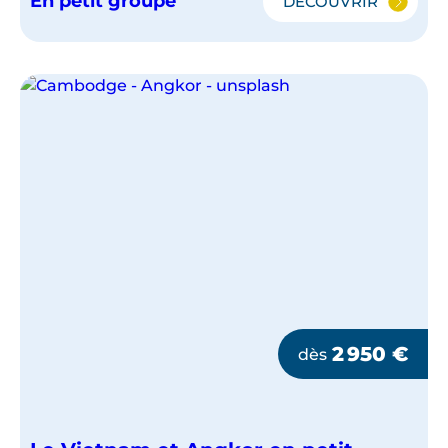
En petit groupe
DÉCOUVRIR
LE
VIETNAM
AVEC
SAPA
EN
PETIT
GROUPE
2 950
€
dès