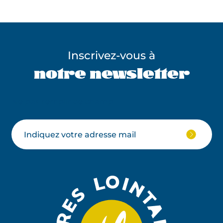
Inscrivez-vous à
notre newsletter
Ne pas remplir ce champ
Votre
JE
M'ABON
email
À
LA
NEWSLE