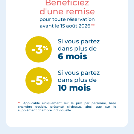
Bénéficiez
Jeu. 13 Avril
3 950
€
Mar. 30 Novembre
3 650
€
d'une remise
Mar. 2 Mai
3 450
€
Mar. 7 Décembre
3 790
€
Mar. 11 Juillet
3 850
€
Lun. 20 Décembre
3 790
€
pour toute réservation
Jeu. 12 Octobre
3 890
€
Jeu. 30 Décembre
3 750
€
avant le 15 août 2026
**
Mar. 24 Octobre
3 850
€
Mar. 31 Octobre
3 850
€
Si vous partez
Mar. 7 Novembre
3 850
€
-3
%
dans plus de
Mar. 14 Novembre
3 850
€
6 mois
Mar. 21 Novembre
3 750
€
Mar. 28 Novembre
3 750
€
Mar. 5 Décembre
3 890
€
Si vous partez
-5
Lun. 18 Décembre
3 890
€
%
dans plus de
10 mois
**
Applicable uniquement sur le prix par personne, base
chambre double, présenté ci-dessus, ainsi que sur le
supplément chambre individuelle.