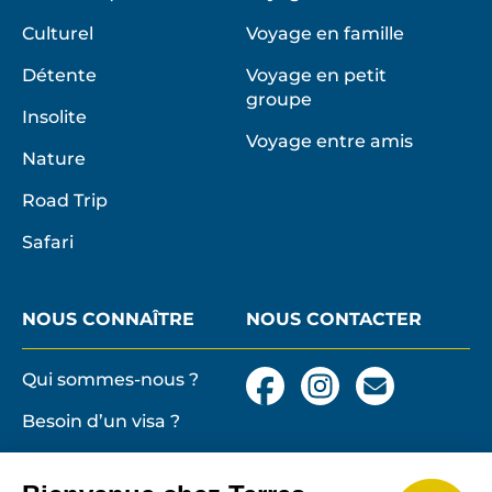
Culturel
Voyage en famille
Détente
Voyage en petit
groupe
Insolite
Voyage entre amis
Nature
Road Trip
Safari
NOUS CONNAÎTRE
NOUS CONTACTER
Qui sommes-nous ?
Facebook
Instagram
Nous
contacter
Besoin d’un visa ?
par
email
Conditions générales
et particulières de