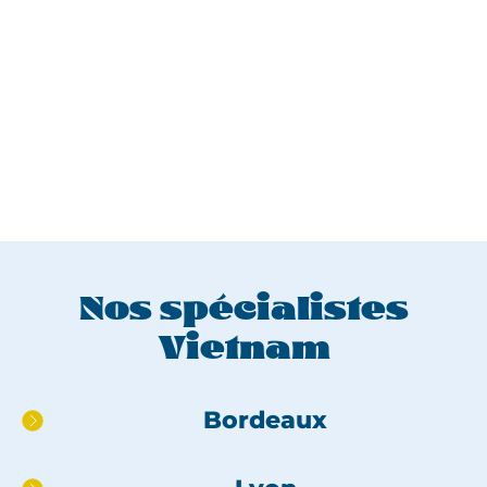
Nos spécialistes
Vietnam
Aller
Bordeaux
directement
au
pied