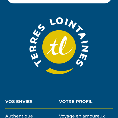
M'ABON
email
À
LA
NEWSLE
VOS ENVIES
VOTRE PROFIL
Authentique
Voyage en amoureux