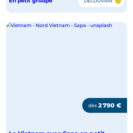
En petit groupe
DÉCOUVRIR
LE
VIETNAM
EN
PETIT
GROUPE
2 790
€
dès