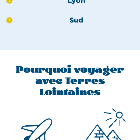
Lyon
de
page
Sud
Pourquoi voyager
avec Terres
Lointaines