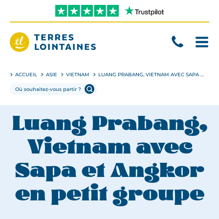
Aller
directement
au
contenu
Terres
Lointaines
ACCUEIL
ASIE
VIETNAM
LUANG PRABANG, VIETNAM AVEC SAPA ET ANGKOR EN PETIT GROUPE
Luang Prabang,
Vietnam avec
Sapa et Angkor
en petit groupe