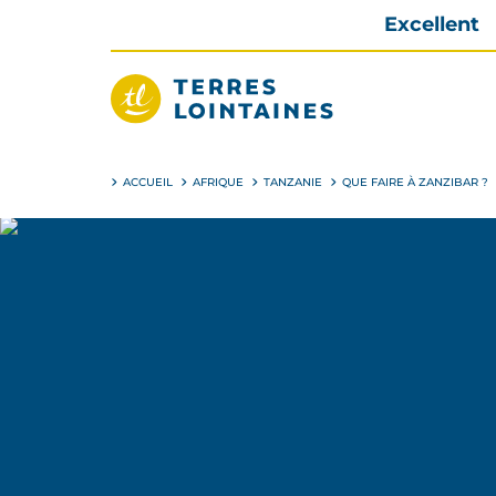
Aller
Excellent
directement
au
contenu
Terres
Lointaines
ACCUEIL
AFRIQUE
TANZANIE
QUE FAIRE À ZANZIBAR ?