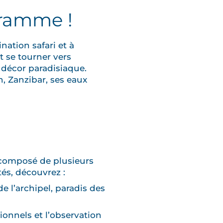
gramme !
ation safari et à
st se tourner vers
n décor paradisiaque.
, Zanzibar, ses eaux
l composé de plusieurs
tés, découvrez :
e l’archipel, paradis des
ionnels et l’observation