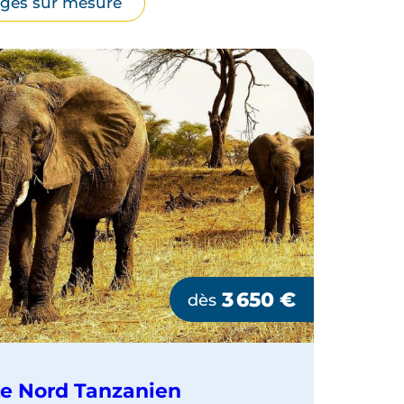
ges sur mesure
3 650
€
dès
e Nord Tanzanien