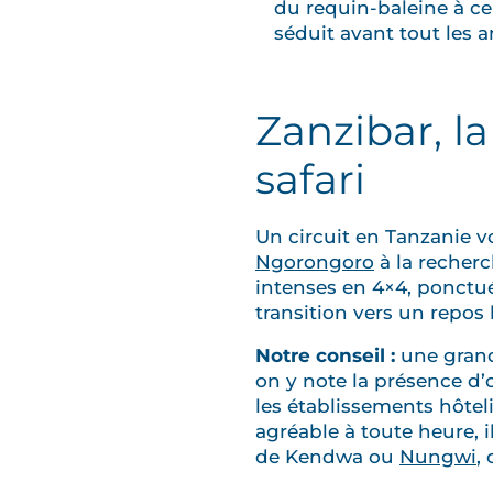
du requin-baleine à cer
séduit avant tout les 
Zanzibar, l
safari
Un circuit en Tanzanie v
Ngorongoro
à la recherc
intenses en 4×4, ponctué
transition vers un repos
Notre conseil :
une grand
on y note la présence d’
les établissements hôte
agréable à toute heure, i
de Kendwa ou
Nungwi
,