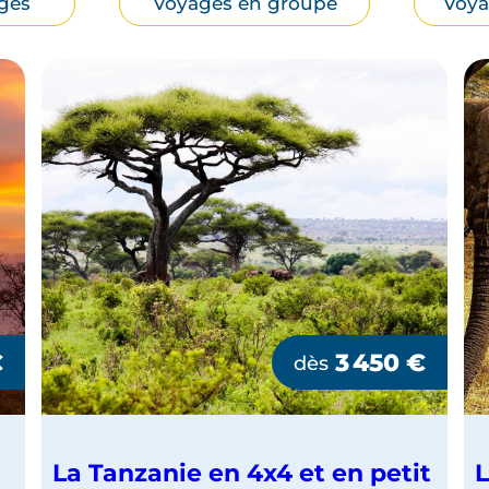
ges
Voyages en groupe
Voya
€
3 450
€
dès
La Tanzanie en 4x4 et en petit
L