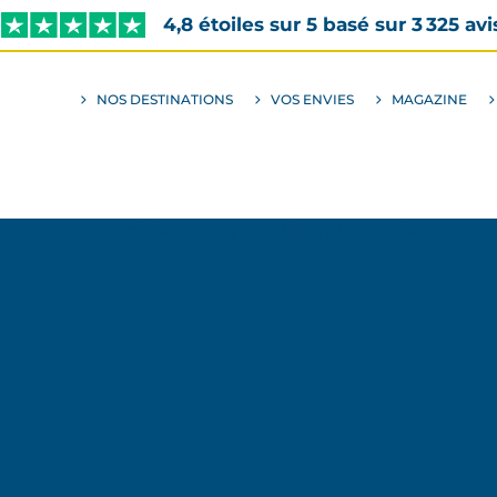
4,8 étoiles sur 5 basé sur 3 325 avi
NOS DESTINATIONS
VOS ENVIES
MAGAZINE
ALLER
AU
SOUS-
MENU
ENVIES