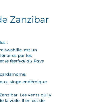
 de Zanzibar
es :
re swahilie
,
est un
lénaires par les
t le festival du Pays
et cardamome.
 roux, singe endémique
Zanzibar. Les vents qui y
 la voile. Il en est de