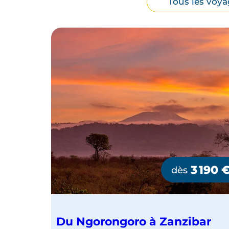
Tous les voya
par
type
de
voyage
6
3 190
s
dès
290
€
K
Du Ngorongoro à Zanzibar