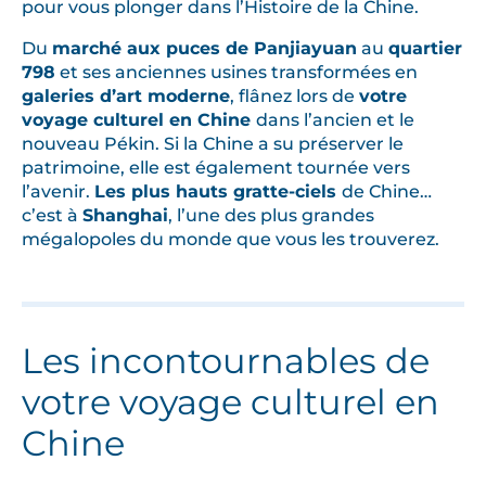
pour vous plonger dans l’Histoire de la Chine.
M
u
Du
marché aux puces de Panjiayuan
au
quartier
r
798
et ses anciennes usines transformées en
galeries d’art moderne
, flânez lors de
votre
a
voyage culturel en Chine
dans l’ancien et le
i
nouveau Pékin. Si la Chine a su préserver le
l
patrimoine, elle est également tournée vers
l
l’avenir.
L
es plus hauts gratte-ciels
de Chine…
e
c’est à
Shanghai
, l’une des plus grandes
à
mégalopoles du monde que vous les trouverez.
l
a
m
y
Les incontournables de
s
votre voyage culturel en
t
é
Chine
r
i