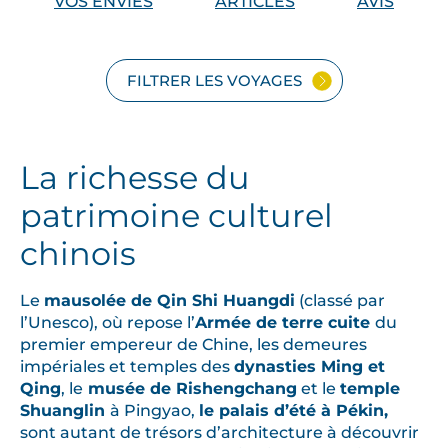
VOS ENVIES
ARTICLES
AVIS
a
m
a
FILTRER LES VOYAGES
j
e
s
t
La richesse du
u
patrimoine culturel
e
u
chinois
s
e
Le
mausolée de Qin Shi Huangdi
(classé par
G
l’Unesco), où repose l’
Armée de terre cuite
du
r
premier empereur de Chine, les demeures
a
impériales et temples des
dynasties Ming et
n
Qing
, le
musée de Rishengchang
et le
temple
Shuanglin
à Pingyao,
le palais d’été à Pékin,
d
sont autant de trésors d’architecture à découvrir
e