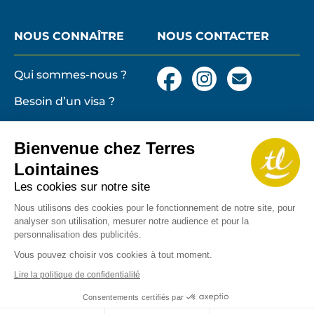
NOUS CONNAÎTRE
NOUS CONTACTER
Qui sommes-nous ?
Facebook
Instagram
Nous
contacter
Besoin d’un visa ?
par
email
Conditions générales
et particulières de
Bienvenue chez Terres
vente
Terres lointaines
Lointaines
l'Associati
Membre 2026 de
Mentions légales,
Les cookies sur notre site
Profession
cookies
Nous utilisons des cookies pour le fonctionnement de notre site, pour
de
analyser son utilisation, mesurer notre audience et pour la
Solidarité
Protection des
personnalisation des publicités.
du
données personnelles
Tourisme
Vous pouvez choisir vos cookies à tout moment.
Copyrights
Lire la politique de confidentialité
Consentements certifiés par