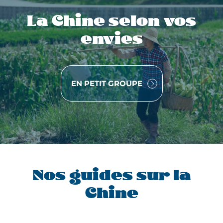
n
La Chine selon vos
g
h
envies
a
i
,
VOYAGE
EN PETIT GROUPE
p
a
r
t
e
z
e
n
Nos guides sur la
i
Chine
m
m