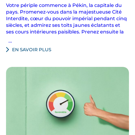
e
Votre périple commence à Pékin, la capitale du
t
pays. Promenez-vous dans la majestueuse Cité
c
Interdite, cœur du pouvoir impérial pendant cinq
u
siècles, et admirez ses toits jaunes éclatants et
l
ses cours intérieures paisibles. Prenez ensuite la
t
...
u
EN SAVOIR PLUS
r
e
l
l
e
s
d
e
l
a
C