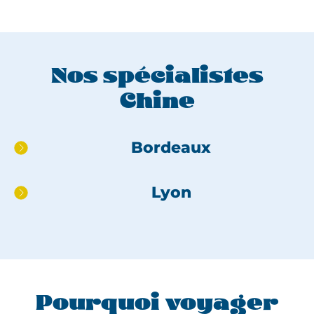
Nos spécialistes
Chine
Aller
Bordeaux
directement
au
Lyon
pied
de
page
Pourquoi voyager