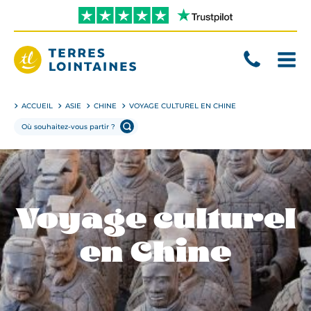
Aller
directement
au
contenu
Terres
Lointaines
ACCUEIL
ASIE
CHINE
VOYAGE CULTUREL EN CHINE
Voyage culturel
en Chine