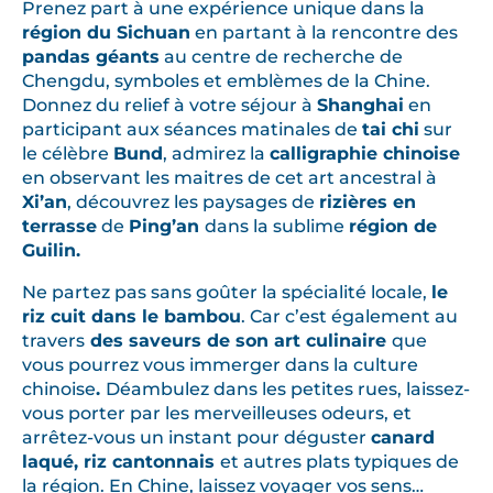
Prenez part à une expérience unique dans la
e
région du Sichuan
en partant à la rencontre des
u
pandas géants
au centre de recherche de
s
Chengdu, symboles et emblèmes de la Chine.
e
Donnez du relief à votre séjour à
Shanghai
en
C
participant aux séances matinales de
tai chi
sur
le célèbre
Bund
, admirez la
calligraphie chinoise
i
en observant les maitres de cet art ancestral à
t
Xi’an
, découvrez les paysages de
rizières en
é
terrasse
de
Ping’an
dans la sublime
région de
I
Guilin.
n
Ne partez pas sans goûter la spécialité locale,
le
t
riz cuit dans le bambou
. Car c’est également au
e
travers
des saveurs de son art culinaire
que
r
vous pourrez vous immerger dans la culture
d
chinoise
.
Déambulez dans les petites rues, laissez-
i
vous porter par les merveilleuses odeurs, et
t
arrêtez-vous un instant pour déguster
canard
e
laqué, riz cantonnais
et autres plats typiques de
,
la région. En Chine, laissez voyager vos sens…