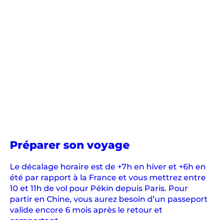
e
r
s
i
o
n
a
u
c
œ
u
r
en
Préparer son voyage
d
Chine
e
Le décalage horaire est de +7h en hiver et +6h en
s
été par rapport à la France et vous mettrez entre
m
10 et 11h de vol pour Pékin depuis Paris. Pour
e
partir en Chine, vous aurez besoin d’un passeport
r
valide encore 6 mois après le retour et