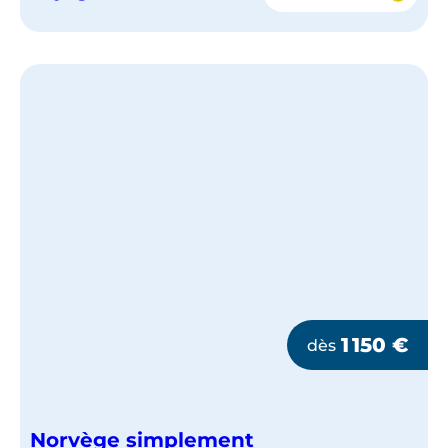
À
LA
DÉCOUVERTE
DES
FJORDS
DE
NORVÈGE
1 150
€
dès
Norvège simplement