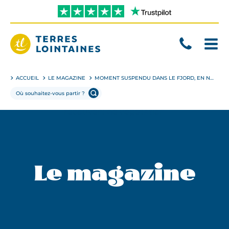
Aller
directement
au
contenu
Terres
Lointaines
ACCUEIL
LE MAGAZINE
MOMENT SUSPENDU DANS LE FJORD, EN NORVÈGE…
Le magazine