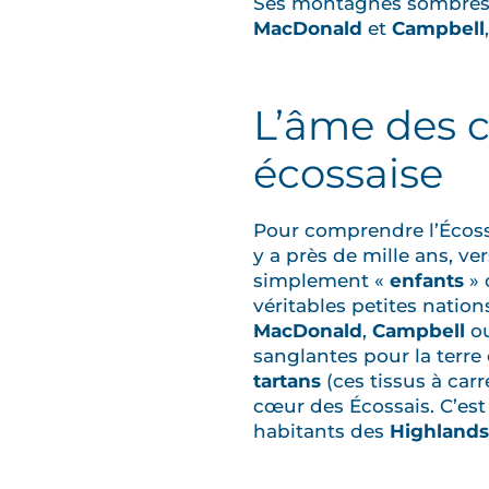
Ses montagnes sombres ra
MacDonald
et
Campbell
L’âme des cl
écossaise
Pour comprendre l’Écoss
y a près de mille ans, vers
simplement «
enfants
» 
véritables petites natio
MacDonald
,
Campbell
ou
sanglantes pour la terre 
tartans
(ces tissus à car
cœur des Écossais. C’est 
habitants des
Highlands