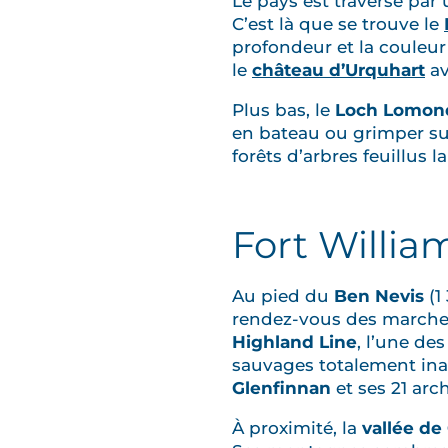
Le pays est traversé pa
C’est là que se trouve le
profondeur et la couleur
le
château d’Urquhart
av
Plus bas, le
Loch Lomon
en bateau ou grimper sur 
forêts d’arbres feuillus l
Fort Willia
Au pied du
Ben Nevis
(1
rendez-vous des marcheu
Highland Line
, l’une de
sauvages totalement ina
Glenfinnan
et ses 21 arc
À proximité, la
vallée de