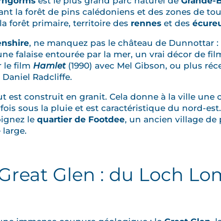
irngorms
est le plus grand parc naturel de
Grande-
ant la forêt de pins calédoniens et des zones de to
a forêt primaire, territoire des
rennes
et des
écureu
nshire
, ne manquez pas le château de Dunnottar : 
ne falaise entourée par la mer, un vrai décor de fi
 le film
Hamlet
(1990) avec Mel Gibson, ou plus r
 Daniel Radcliffe.
t est construit en granit. Cela donne à la ville une 
arfois sous la pluie et est caractéristique du nord-e
joignez le
quartier de Footdee
, un ancien village d
 large.
u Great Glen : du Loch L