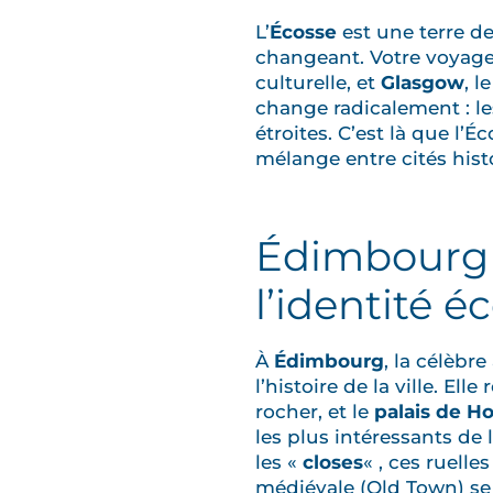
L’
Écosse
est une terre de
changeant. Votre voyag
culturelle, et
Glasgow
, l
change radicalement : le
étroites. C’est là que l’
mélange entre cités hist
Édimbourg e
l’identité é
À
Édimbourg
, la célèbr
l’histoire de la ville. Ell
rocher, et le
palais de H
les plus intéressants de 
les «
closes
« , ces ruelles
médiévale (Old Town) se d