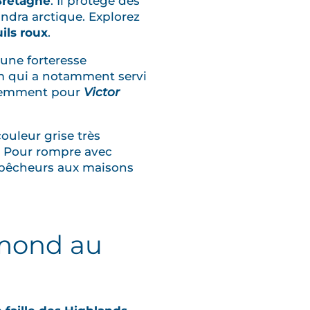
Bretagne
. Il protège des
undra arctique. Explorez
ils roux
.
une forteresse
lm qui a notamment servi
écemment pour
Victor
couleur grise très
st. Pour rompre avec
e pêcheurs aux maisons
omond au