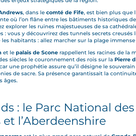
des enjeux stratégiques de la région.
 Andrews
, dans le
comté de Fife
, est bien plus que
ante où l’on flâne entre les bâtiments historiques de
lez explorer les ruines majestueuses de sa cathédral
 : vous y découvrirez des tunnels secrets creusés l
les habitants : allez marcher sur la plage immens
h
et le
palais de Scone
rappellent les racines de la 
des siècles le couronnement des rois sur la
Pierre 
car une prophétie assure qu’il désigne le souverain
ies de sacre. Sa présence garantissait la continuité
s âges.
ds : le Parc National des
et l’Aberdeenshire