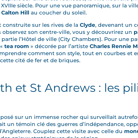
VIIIe siècle. Pour une vue panoramique, sur la ville 
r
Calton Hill
au coucher du soleil.
t construite sur les rives de la
Clyde
, devenant un ce
 observez son centre-ville, vous y découvrirez un
p
 partie l’Hôtel de ville (City Chambers). Pour une p
 «
tea room
» décorée par l’artiste
Charles Rennie M
omprendre comment son style, tout en courbes et en
cette cité de fer et de briques.
rth et St Andrews : les pi
t posé sur un immense rocher qui surveillait autrefoi
ait un témoin clé des guerres d’indépendance, op
’Angleterre. Couplez cette visite avec celle du
monu