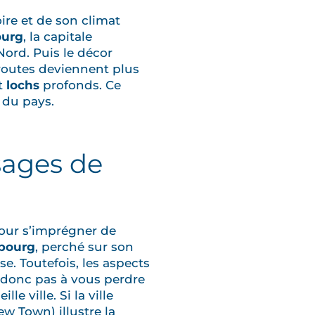
ire et de son climat
urg
, la capitale
Nord. Puis le décor
 routes deviennent plus
et
lochs
profonds. Ce
 du pays.
sages de
pour s’imprégner de
bourg
, perché sur son
se. Toutefois, les aspects
z donc pas à vous perdre
lle ville. Si la ville
ew Town) illustre la