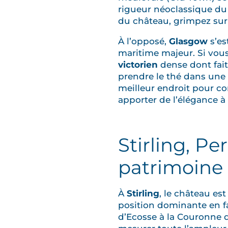
rigueur néoclassique du X
du château, grimpez su
À l’opposé,
Glasgow
s’es
maritime majeur. Si vous
victorien
dense dont fait
prendre le thé dans une
meilleur endroit pour c
apporter de l’élégance à 
Stirling, Pe
patrimoine
À
Stirling
, le château es
position dominante en f
d’Ecosse à la Couronne d