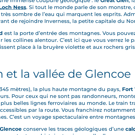
r une immense coupure géologique : le
Great Glen
, l
Loch Ness
. Si tout le monde parle de son monstre, c
 très sombre de l’eau qui marquent les esprits. Adm
ant de rejoindre Inverness, la petite capitale du No
d
est la porte d’entrée des montagnes. Vous pouvez f
les collines alentour. C’est ici que vous verrez le 
aissent place à la bruyère violette et aux rochers gris
m et la vallée de Glencoe
 345 mètres), la plus haute montagne du pays,
Fort
rs. Pour ceux qui ne sont pas randonneurs, monte
s plus belles lignes ferroviaires au monde. Le train t
ccessibles par la route. Vous franchirez notamment
hes. C’est un voyage spectaculaire entre montagnes 
 Glencoe
conserve les traces géologiques d’une
cal