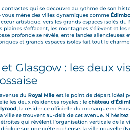
 contrastes qui se découvre au rythme de son histo
e vous mène des villes dynamiques comme
Édimbo
e cœur artistique, vers les grands espaces isolés du 
s plaines s’effacent, les montagnes s’élèvent et les
Écosse profonde se révèle, entre landes silencieuses 
oriques et grands espaces isolés fait tout le charme
t Glasgow : les deux vi
cossaise
e avenue du
Royal Mile
est le point de départ idéal 
e relie les deux résidences royales : le
château d’Édim
olyrood
, la résidence officielle du monarque en Écos
la ville se trouvent au-delà de cet avenue. N’hésite
 étroites qui révèlent l’organisation verticale de la viei
éploie sur une crête rocheuse, la ville nouvelle (N