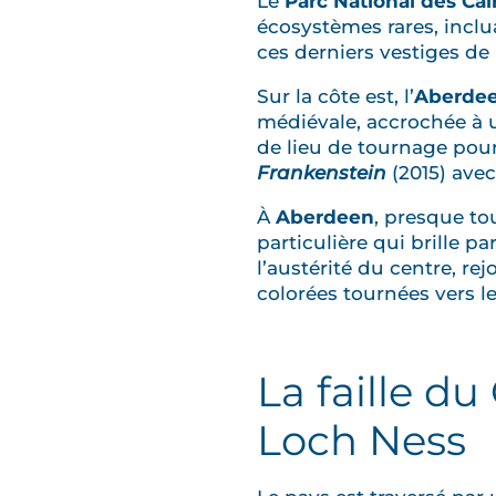
Le
Parc National des Ca
écosystèmes rares, inclu
ces derniers vestiges de l
Sur la côte est, l’
Aberdee
médiévale, accrochée à u
de lieu de tournage pour
Frankenstein
(2015) avec
À
Aberdeen
, presque tou
particulière qui brille p
l’austérité du centre, re
colorées tournées vers le
La faille d
Loch Ness