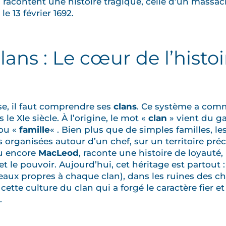
content une histoire tragique, celle d’un massacr
, le 13 février 1692.
ans : Le cœur de l’histoi
e, il faut comprendre ses
clans
. Ce système a comm
 le XIe siècle. À l’origine, le mot «
clan
» vient du ga
ou «
famille
« . Bien plus que de simples familles, le
ns organisées autour d’un chef, sur un territoire pr
 encore
MacLeod
, raconte une histoire de loyauté, 
et le pouvoir. Aujourd’hui, cet héritage est partout 
reaux propres à chaque clan), dans les ruines des ch
cette culture du clan qui a forgé le caractère fier 
.