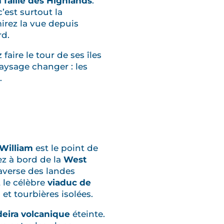
a
faille des Highlands
.
’est surtout la
irez la vue depuis
rd.
aire le tour de ses îles
paysage changer : les
.
 William
est le point de
z à bord de la
West
raverse des landes
 le célèbre
viaduc de
et tourbières isolées.
deira volcanique
éteinte.