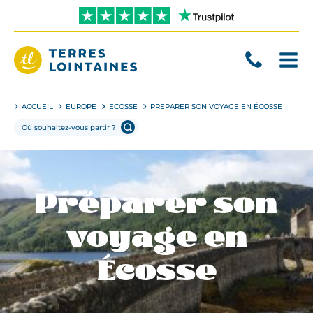
Aller
directement
au
contenu
Terres
Lointaines
ACCUEIL
EUROPE
ÉCOSSE
PRÉPARER SON VOYAGE EN ÉCOSSE
Préparer son
voyage en
Écosse