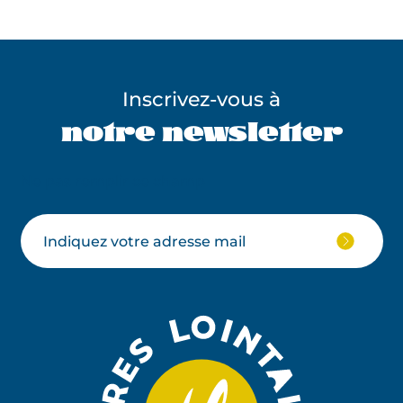
Inscrivez-vous à
notre newsletter
Ne pas remplir ce champ
Votre
JE
M'ABON
email
À
LA
NEWSLE