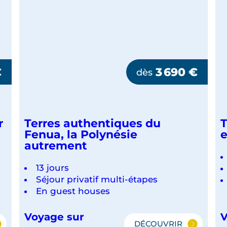
€
3 690
€
dès
r
Terres authentiques du
T
Fenua, la Polynésie
e
autrement
13 jours
Séjour privatif multi-étapes
En guest houses
Voyage sur
V
DÉCOUVRIR