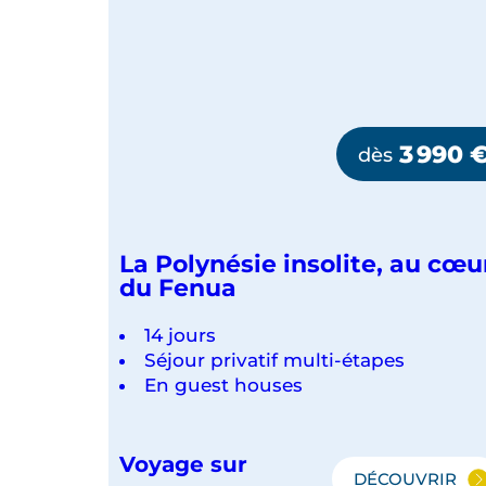
3 990
dès
La Polynésie insolite, au cœu
du Fenua
14 jours
Séjour privatif multi-étapes
En guest houses
Voyage sur
DÉCOUVRIR