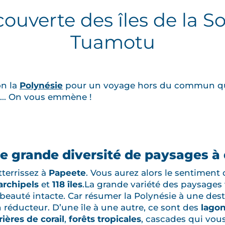
couverte des îles de la So
Tuamotu
on la
Polynésie
pour un voyage hors du commun qui
te... On vous emmène !
ne grande diversité de paysages à
tterrissez à
Papeete
. Vous aurez alors le sentiment 
archipels
et
118 îles
.La grande variété des paysages
beauté intacte. Car résumer la Polynésie à une des
n réducteur. D’une île à une autre, ce sont des
lago
rières de corail
,
forêts tropicales
, cascades qui vou