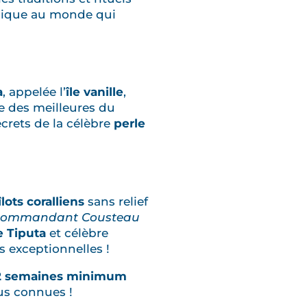
unique au monde qui
a
, appelée l’
île vanille
,
e des meilleures du
crets de la célèbre
perle
îlots coralliens
sans relief
commandant Cousteau
e Tiputa
et célèbre
 exceptionnelles !
 2 semaines minimum
lus connues !