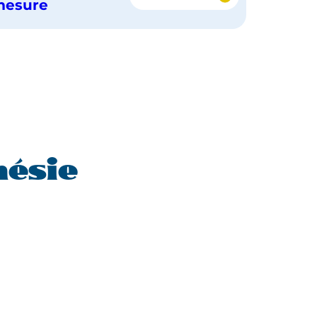
TIFAIFAI
mesure
POLYNÉSIEN,
ENTRE
LUXE
ET
AUTHENTICITÉ
nésie