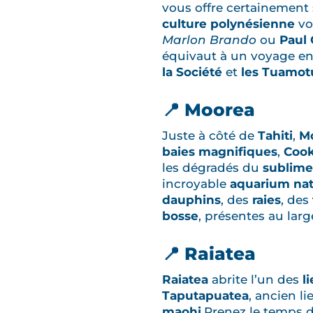
vous offre certainement 
culture polynésienne
vo
Marlon Brando
ou
Paul
équivaut à un voyage en 
la Société
et
les Tuamot
📍 Moorea
Juste à côté de
Tahiti
,
M
baies magnifiques
,
Coo
les dégradés du
sublime
incroyable
aquarium nat
dauphins
, des
raies
, des
bosse
, présentes au larg
📍 Raiatea
Raiatea
abrite l’un des
li
Taputapuatea
, ancien l
maohi
.Prenez le temps de