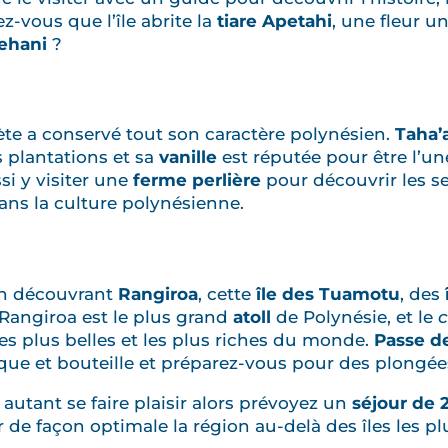
ez-vous que l’île abrite la
tiare Apetahi
, une fleur 
ehani
?
rète a conservé tout son caractère polynésien.
Taha’
 plantations et sa
vanille
est réputée pour être l’un
i y visiter une
ferme perlière
pour découvrir les se
dans la culture polynésienne.
n découvrant
Rangiroa
, cette
île des Tuamotu
, des
 Rangiroa est le plus grand
atoll
de Polynésie, et le
les plus belles et les plus riches du monde.
Passe d
que et bouteille et préparez-vous pour des plongées
, autant se faire plaisir alors prévoyez un
séjour de
r de façon optimale la région au-delà des îles les p