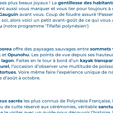
ses plus beaux joyaux ! La
gentillesse des habitant
nt aussi vous marquer et vous lier pour toujours 
 Gauguin
avant vous. Coup de foudre assuré !Passer
soi, alors voici un petit avant-goût de ce qui vous 
u
(notre programme 'Tifaifai polynésien')
oorea
offre des paysages sauvages entre
sommets 
k
et
Opunohu
. Les points de vue depuis ses hauteu
 lagon
. Faites en le tour à bord d’un
kayak transpa
urel
, l’occasion d’observer une multitude de poiss
tortues
. Voire même faire l’expérience unique de 
e d’août à octobre.
eux sacrés
les plus connus de Polynésie Française,
ieu de culte réservé aux cérémonies, véritable
sanctu
 le visiter avec un guide pour découvrir l’histoire, l