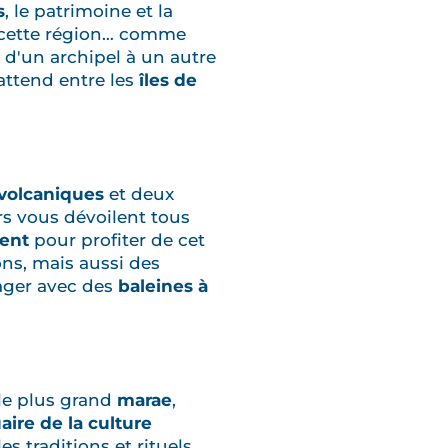
s
, le patrimoine et la
à cette région… comme
 d'un archipel à un autre
attend entre les
îles de
volcaniques
et deux
rs vous dévoilent tous
rent
pour profiter de cet
ons, mais aussi des
nager avec des
baleines à
 le plus grand
marae
,
aire de la culture
es traditions et rituels