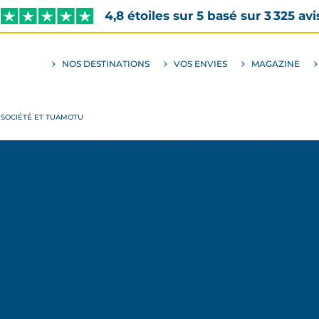
4,8 étoiles sur 5 basé sur 3 325 avi
NOS DESTINATIONS
VOS ENVIES
MAGAZINE
ALLER
AU
SOUS-
MENU
ENVIES
A SOCIÉTÉ ET TUAMOTU