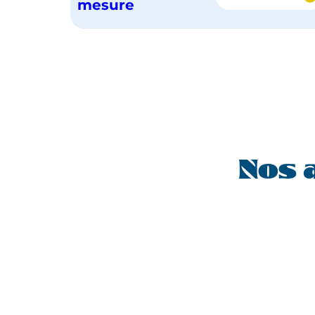
LA
mesure
POLYNÉS
INSOLITE,
AU
CŒUR
DU
FENUA
Nos 