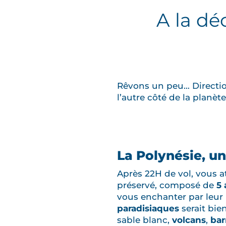
A la dé
Rêvons un peu… Directi
l’autre côté de la planè
La Polynésie, u
Après 22H de vol, vous a
préservé, composé de
5 
vous enchanter par leur 
paradisiaques
serait bie
sable blanc,
volcans
,
bar