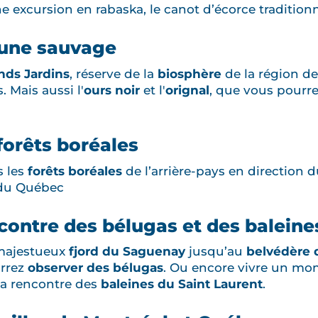
e excursion en rabaska, le canot d’écorce traditio
aune sauvage
nds Jardins
, réserve de la
biosphère
de la région d
. Mais aussi l'
ours noir
et l'
orignal
, que vous pourre
 forêts boréales
s les
forêts boréales
de l’arrière-pays en direction 
 du Québec
encontre des bélugas et des baleine
majestueux
fjord du Saguenay
jusqu’au
belvédère 
urrez
observer des bélugas
. Ou encore vivre un m
la rencontre des
baleines du Saint Laurent
.