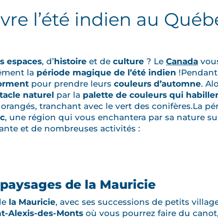
ivre l’été indien au Québ
s espaces
, d’
histoire
et de
culture
? Le
Canada
vous
sément la
période magique de l’été indien
!Pendant
forment
pour prendre leurs
couleurs d’automne
. Al
tacle naturel
par la
palette de couleurs qui habillen
 orangés, tranchant avec le vert des conifères.La pé
c
, une région qui vous enchantera par sa nature s
nte et de nombreuses activités :
 paysages de la Mauricie
de
la Mauricie
, avec ses successions de petits villag
nt-Alexis-des-Monts
où vous pourrez faire du canot,