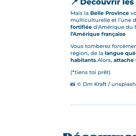
📍 Découvrir les
Mais la
Belle Province
vo
multiculturelle et l’une
fortifiée
d'Amérique du N
l’Amérique française
Vous tomberez forcéme
région, de la
langue qué
habitants
.Alors,
attache 
(*tiens toi prêt)
📸 © Dm Kraft / unsplash