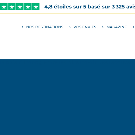
4,8 étoiles sur 5 basé sur 3 325 avi
NOS DESTINATIONS
VOS ENVIES
MAGAZINE
ALLER
AU
SOUS-
MENU
ENVIES