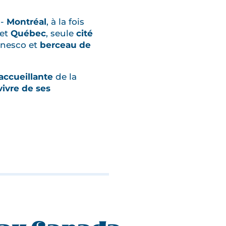
:-
Montréal
, à la fois
 et
Québec
, seule
cité
Unesco et
berceau de
accueillante
de la
vivre de ses