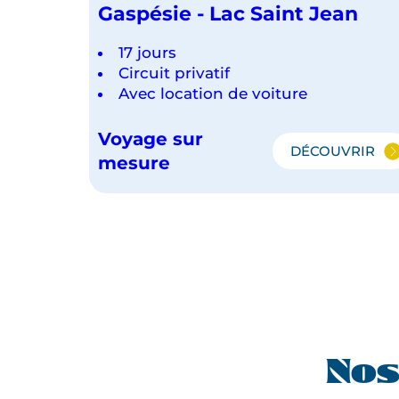
Gaspésie - Lac Saint Jean
17 jours
Circuit privatif
Avec location de voiture
Voyage sur
DÉCOUVRIR
GASPÉSI
mesure
-
LAC
SAINT
JEAN
Nos