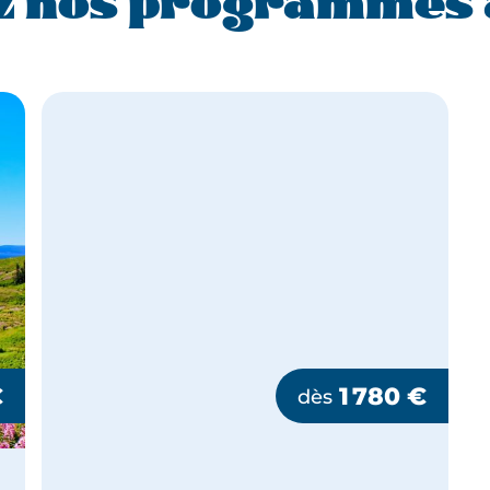
z nos programmes 
€
1 780
€
dès