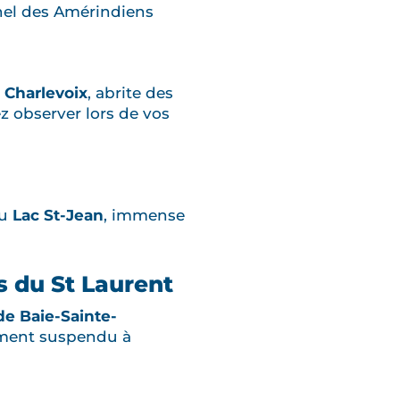
nnel des Amérindiens
e
Charlevoix
, abrite des
z observer lors de vos
du
Lac St-Jean
, immense
s du St Laurent
de Baie-Sainte-
oment suspendu à