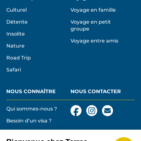
Culturel
Voyage en famille
Détente
Voyage en petit
groupe
Insolite
Voyage entre amis
Nature
Road Trip
Safari
NOUS CONNAÎTRE
NOUS CONTACTER
Qui sommes-nous ?
Facebook
Instagram
Nous
contacter
Besoin d’un visa ?
par
email
Conditions générales
et particulières de