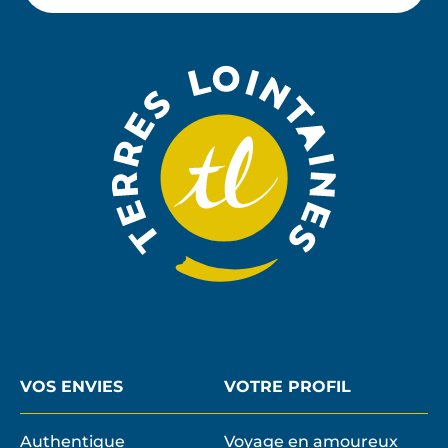
M'ABON
email
À
LA
NEWSLE
VOS ENVIES
VOTRE PROFIL
Authentique
Voyage en amoureux