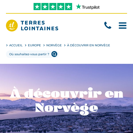
Aller
directement
au
contenu
Terres
Lointaines
ACCUEIL
EUROPE
NORVÈGE
À DÉCOUVRIR EN NORVÈGE
À découvrir en
Norvège