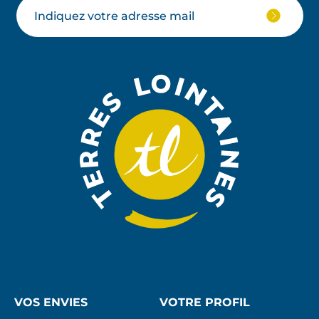
Votre
JE
M'ABON
email
À
LA
NEWSLE
VOS ENVIES
VOTRE PROFIL