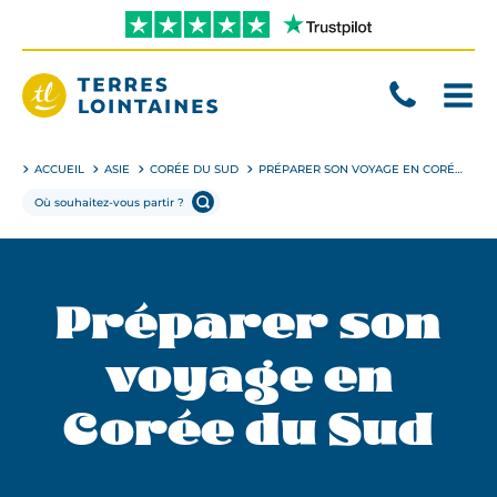
Aller
directement
au
contenu
Terres
Lointaines
ACCUEIL
ASIE
CORÉE DU SUD
PRÉPARER SON VOYAGE EN CORÉE DU SUD
Préparer son
voyage en
Corée du Sud