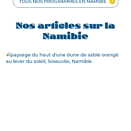
EN
TOUS NOS PROGRAMMES EN NAMIBIE
PETIT
GROUPE, SÉJ
À
Nos articles sur la
GOCHE
GANAS
Namibie