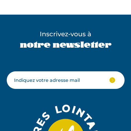
Inscrivez-vous à
notre newsletter
Ne pas remplir ce champ
Votre
JE
M'ABON
email
À
LA
NEWSLE