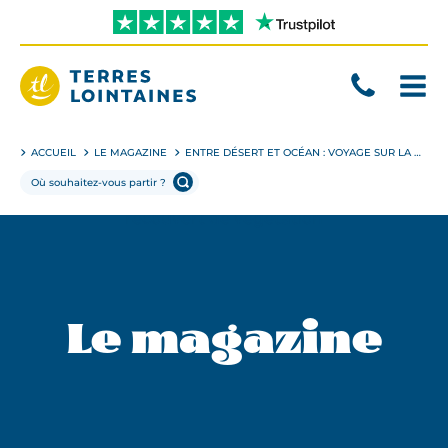
Aller
directement
au
contenu
Terres
Lointaines
ACCUEIL
LE MAGAZINE
ENTRE DÉSERT ET OCÉAN : VOYAGE SUR LA CÔTE NAMIBIENNE DE SWAKOPMUND À SANDWICH HARBOUR
Le magazine