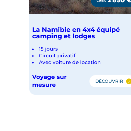
dès
La Namibie en 4x4 équipé
camping et lodges
15 jours
Circuit privatif
Avec voiture de location
Voyage sur
DÉCOUVRIR
LA
mesure
NAMIBIE
EN
4X4
ÉQUIPÉ
CAMPIN
ET
LODGES