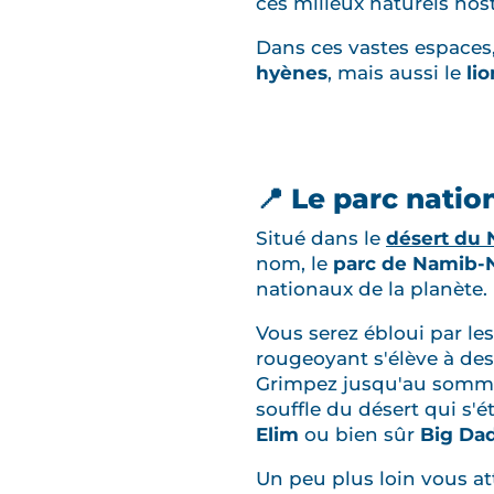
ces milieux naturels hos
Dans ces vastes espaces
hyènes
, mais aussi le
li
📍 Le parc nati
Situé dans le
désert du
nom, le
parc de Namib-
nationaux de la planète.
Vous serez ébloui par le
rougeoyant s'élève à de
Grimpez jusqu'au somm
souffle du désert qui s'
Elim
ou bien sûr
Big Da
Un peu plus loin vous a