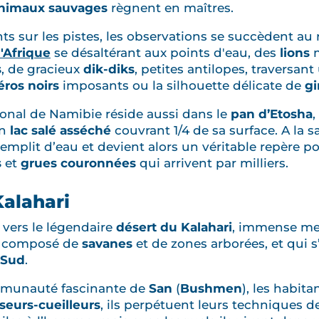
nimaux sauvages
règnent en maîtres.
ts sur les pistes, les observations se succèdent au 
'Afrique
se désaltérant aux points d'eau, des
lions
m
s
, de gracieux
dik-diks
, petites antilopes, traversant
éros noirs
imposants ou la silhouette délicate de
gi
onal de Namibie réside aussi dans le
pan d’Etosha
un
lac salé asséché
couvrant 1/4 de sa surface. A la s
emplit d’eau et devient alors un véritable repère po
s
et
grues couronnées
qui arrivent par milliers.
Kalahari
 vers le légendaire
désert du Kalahari
, immense me
t composé de
savanes
et de zones arborées, et qui 
 Sud
.
ommunauté fascinante de
San
(
Bushmen
), les habit
seurs-cueilleurs
, ils perpétuent leurs techniques d