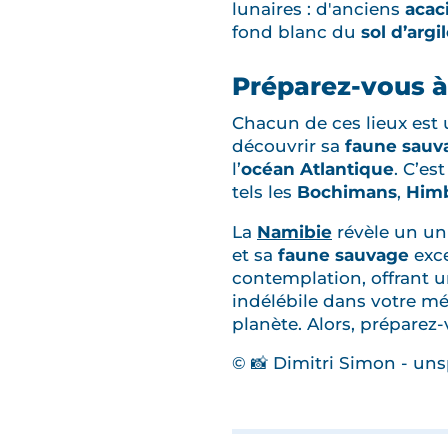
lunaires : d'anciens
acaci
fond blanc du
sol d’argi
Préparez-vous à 
Chacun de ces lieux est 
découvrir sa
faune sauv
l’
océan Atlantique
. C’es
tels les
Bochimans
,
Him
La
Namibie
révèle un uni
et sa
faune sauvage
exce
contemplation, offrant 
indélébile dans votre mém
planète. Alors, préparez-
© 📸 Dimitri Simon - un