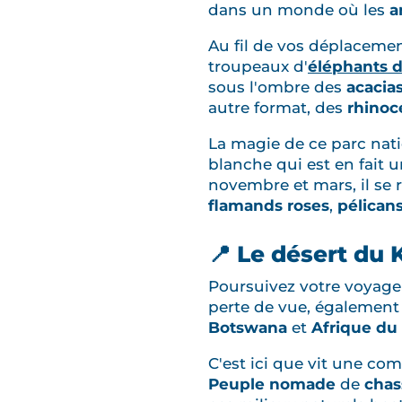
dans un monde où les
a
Au fil de vos déplacemen
troupeaux d'
éléphants d
sous l'ombre des
acacia
autre format, des
rhinoc
La magie de ce parc nati
blanche qui est en fait 
novembre et mars, il se r
flamands roses
,
pélican
📍 Le désert du 
Poursuivez votre voyage
perte de vue, égalemen
Botswana
et
Afrique du
C'est ici que vit une c
Peuple nomade
de
chas