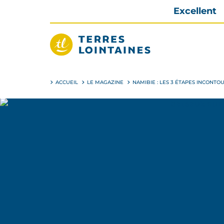
Aller
Excellent
directement
au
contenu
Terres
Lointaines
ACCUEIL
LE MAGAZINE
NAMIBIE : LES 3 ÉTAPES INCONT