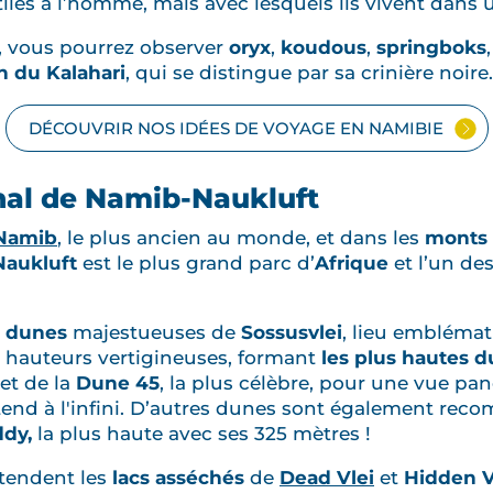
tiles à l’homme, mais avec lesquels ils vivent dans
, vous pourrez observer
oryx
,
koudous
,
springboks
on du Kalahari
, qui se distingue par sa crinière noire.
DÉCOUVRIR NOS IDÉES DE VOYAGE EN NAMIBIE
onal de Namib-Naukluft
 Namib
, le plus ancien au monde, et dans les
monts 
Naukluft
est le plus grand parc d’
Afrique
et l’un de
s
dunes
majestueuses de
Sossusvlei
, lieu emblémat
s hauteurs vertigineuses, formant
les plus hautes
et de la
Dune 45
, la plus célèbre, pour une vue pa
étend à l'infini. D’autres dunes sont également re
ddy,
la plus haute avec ses 325 mètres !
ttendent les
lacs asséchés
de
Dead Vlei
et
Hidden V