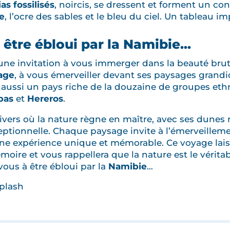
as fossilisés
, noircis, se dressent et forment un con
le
, l’ocre des sables et le bleu du ciel. Un tableau i
être ébloui par la Namibie...
une invitation à vous immerger dans la beauté brut
age
, à vous émerveiller devant ses paysages grandi
t aussi un pays riche de la douzaine de groupes et
bas
et
Hereros
.
vers où la nature règne en maître, avec ses dunes 
ptionnelle. Chaque paysage invite à l’émerveillemen
une expérience unique et mémorable. Ce voyage lai
oire et vous rappellera que la nature est le véritab
vous à être ébloui par la
Namibie
…
splash