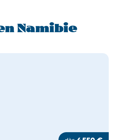
en Namibie
4 550
€