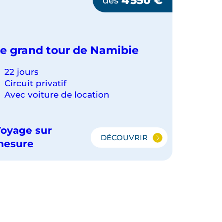
dès
e grand tour de Namibie
22 jours
Circuit privatif
Avec voiture de location
oyage sur
DÉCOUVRIR
LE
mesure
GRAND
TOUR
DE
NAMIBIE
OUPE