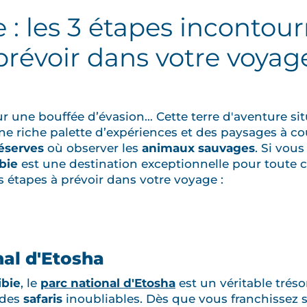
 : les 3 étapes incontour
prévoir dans votre voyag
r une bouffée d’évasion… Cette terre d'aventure si
ne riche palette d’expériences et des paysages à cou
éserves
où observer les
animaux sauvages
. Si vou
bie
est une destination exceptionnelle pour toute ce
s étapes à prévoir dans votre voyage :
nal d'Etosha
bie
, le
parc national d'Etosha
est un véritable trés
 des
safaris
inoubliables. Dès que vous franchissez 