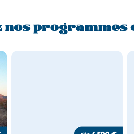
 nos programmes 
€
4 590
€