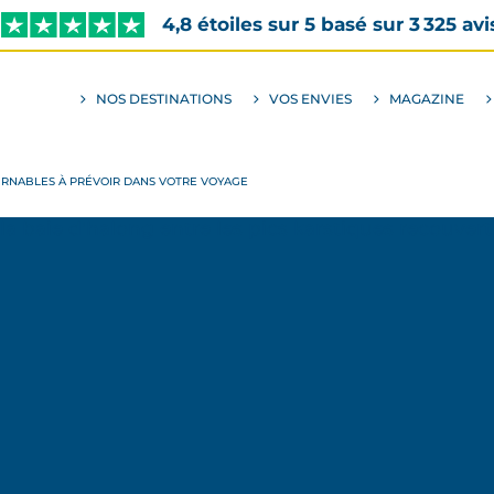
4,8 étoiles sur 5 basé sur 3 325 avi
NOS DESTINATIONS
VOS ENVIES
MAGAZINE
ALLER
AU
SOUS-
MENU
ENVIES
OURNABLES À PRÉVOIR DANS VOTRE VOYAGE