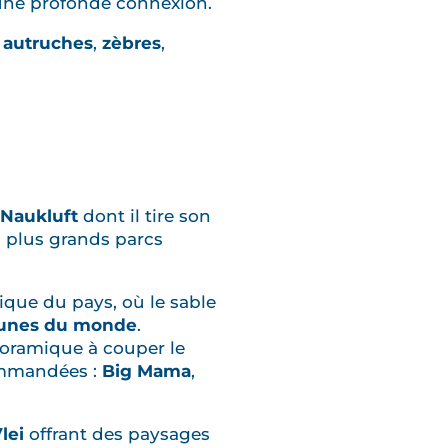
 une profonde connexion.
,
autruches
,
zèbres
,
Naukluft
dont il tire son
s plus grands parcs
ique du pays, où le sable
 dunes du monde
.
noramique à couper le
commandées :
Big Mama
,
lei
offrant des paysages