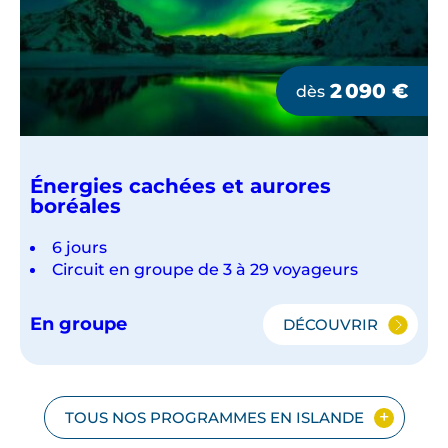
2 090
€
dès
Énergies cachées et aurores
boréales
6 jours
Circuit en groupe de 3 à 29 voyageurs
En groupe
DÉCOUVRIR
ÉNERGIES
CACHÉES
ET
AURORES
BORÉALES
TOUS NOS PROGRAMMES EN ISLANDE