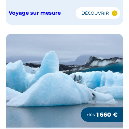
Voyage sur mesure
DÉCOUVRIR
L'ISLANDE
EN
FAMILLE
1 660
€
dès