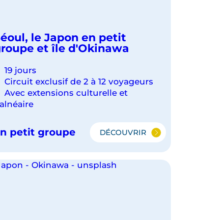
éoul, le Japon en petit
roupe et île d'Okinawa
19 jours
Circuit exclusif de 2 à 12 voyageurs
Avec extensions culturelle et
alnéaire
n petit groupe
DÉCOUVRIR
SÉOUL,
LE
JAPON
EN
PETIT
GROUPE
ET
ÎLE
D'OKINAWA