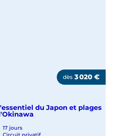
3 020
€
dès
'essentiel du Japon et plages
d'Okinawa
17 jours
Circuit privatif