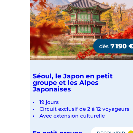
Circuit
exclusif
de
2
à
12
voyageurs
7 190
dès
Avec
extension
culturelle
Séoul, le Japon en petit
groupe et les Alpes
En
Japonaises
petit
DÉCOUVRIR
LE
groupe
JAPON
19 jours
EN
Circuit exclusif de 2 à 12 voyageurs
PETIT
Avec extension culturelle
GROUPE
ET
En petit groupe
LES