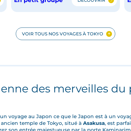
DÉCOUVRIR
SÉOUL
ET
LE
JAPON
EN
PETIT
VOIR TOUS NOS VOYAGES À TOKYO
GROUPE
SES
ienne des merveilles du
 un voyage au Japon ce que le Japon est à un voyag
 ancien temple de Tokyo, situé à
Asakusa
, est parf
ez son entrée majestueuse par la porte Kaminarimo