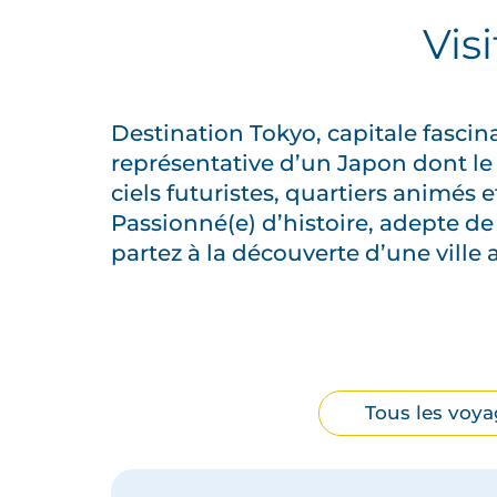
Vis
Destination Tokyo, capitale fascin
représentative d’un Japon dont le 
ciels futuristes, quartiers animés e
Passionné(e) d’histoire, adepte de
partez à la découverte d’une ville 
Filtrer
Tous les voya
par
type
de