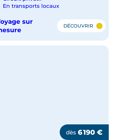
En transports locaux
oyage sur
DÉCOUVRIR
L'ESSENTIEL
mesure
DU
JAPON
ET
PLAGES
D'OKINAWA
6 190
€
dès