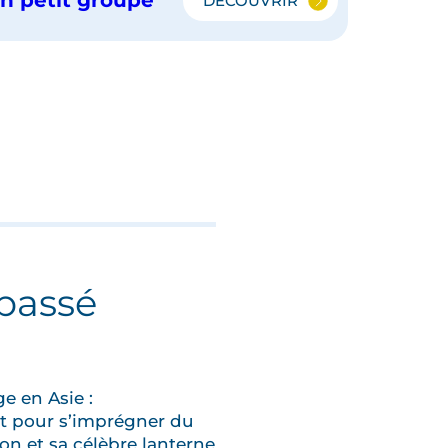
DÉCOUVRIR
LE
JAPON
EN
PETIT
GROUPE
ET
ÎLE
D'OKINAWA
 passé
e en Asie :
ait pour s’imprégner du
n et sa célèbre lanterne