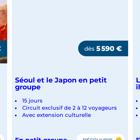
€
5 590
€
dès
Séoul et le Japon en petit
L
groupe
î
15 jours
Circuit exclusif de 2 à 12 voyageurs
Avec extension culturelle
En petit groupe
E