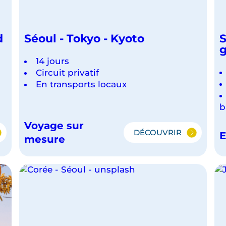
d
Séoul - Tokyo - Kyoto
S
g
14 jours
Circuit privatif
En transports locaux
b
Voyage sur
DÉCOUVRIR
E
IEL
SÉOUL
mesure
-
TOKYO
-
KYOTO