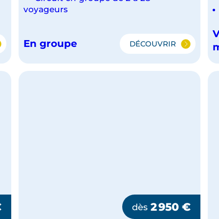
voyageurs
V
En groupe
DÉCOUVRIR
SUR
LES
CHEMINS
ONS
SACRÉS
DU
JAPON
€
2 950
€
dès