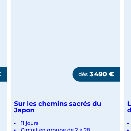
€
3 490
€
dès
Sur les chemins sacrés du
L
Japon
11 jours
Circuit en groupe de 2 à 28