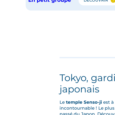
DÉCOUVRIR
SÉOUL,
ALPES
LE
JAPONAISES
JAPON
EN
PETIT
GROUPE
ET
LES
ALPES
JAPONAI
Tokyo, gard
japonais
Le
temple Senso-ji
est à
incontournable ! Le plus
passé du Japon. Découvr