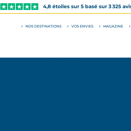
4,8 étoiles sur 5 basé sur 3 325 avi
NOS DESTINATIONS
VOS ENVIES
MAGAZINE
ALLER
AU
SOUS-
MENU
ENVIES