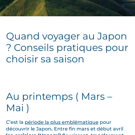
Quand voyager au Japon
? Conseils pratiques pour
choisir sa saison
Au printemps ( Mars –
Mai )
C’est la
période la plus emblématique
pour
découvrir le Japon
.
Entre fin mars et début avril