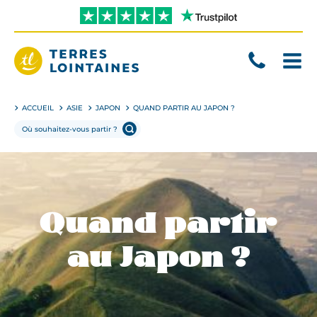
Aller
directement
au
contenu
Terres
Lointaines
ACCUEIL
ASIE
JAPON
QUAND PARTIR AU JAPON ?
Quand partir
au Japon ?