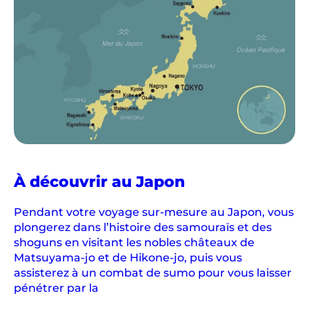
À découvrir au Japon
Pendant votre voyage sur-mesure au Japon, vous
plongerez dans l’histoire des samouraïs et des
shoguns en visitant les nobles châteaux de
Matsuyama-jo et de Hikone-jo, puis vous
assisterez à un combat de sumo pour vous laisser
pénétrer par la
...