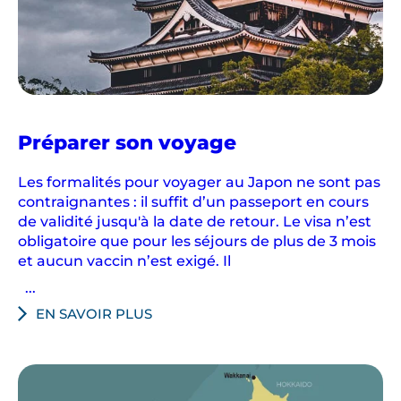
au
Préparer son voyage
Japon
Les formalités pour voyager au Japon ne sont pas
contraignantes : il suffit d’un passeport en cours
de validité jusqu'à la date de retour. Le visa n’est
obligatoire que pour les séjours de plus de 3 mois
et aucun vaccin n’est exigé. Il
...
EN SAVOIR PLUS