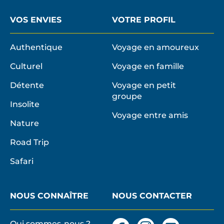
VOS ENVIES
VOTRE PROFIL
Authentique
Voyage en amoureux
Culturel
Voyage en famille
Détente
Voyage en petit
groupe
Insolite
Voyage entre amis
Nature
Road Trip
Safari
NOUS CONNAÎTRE
NOUS CONTACTER
Qui sommes-nous ?
Facebook
Instagram
Nous