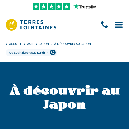
Aller
directement
au
contenu
Terres
Lointaines
ACCUEIL
ASIE
JAPON
À DÉCOUVRIR AU JAPON
À découvrir au
Japon