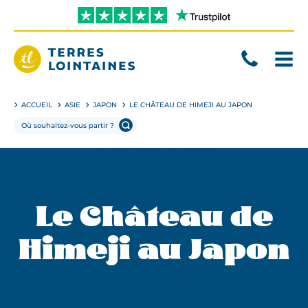
Aller
directement
au
contenu
Terres
Lointaines
ACCUEIL
ASIE
JAPON
LE CHÂTEAU DE HIMEJI AU JAPON
Le Château de
Himeji au Japon