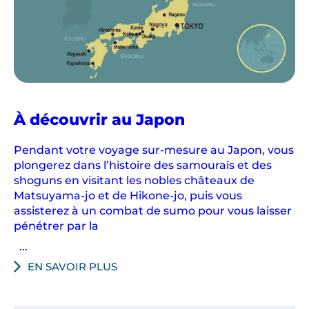
À découvrir au Japon
Pendant votre voyage sur-mesure au Japon, vous
plongerez dans l’histoire des samouraïs et des
shoguns en visitant les nobles châteaux de
Matsuyama-jo et de Hikone-jo, puis vous
assisterez à un combat de sumo pour vous laisser
pénétrer par la
...
EN SAVOIR PLUS