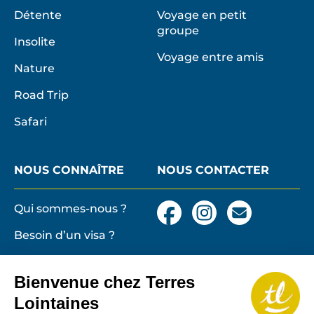
Détente
Voyage en petit
groupe
Insolite
Voyage entre amis
Nature
Road Trip
Safari
NOUS CONNAÎTRE
NOUS CONTACTER
Qui sommes-nous ?
Facebook
Instagram
Nous
contacter
Besoin d’un visa ?
par
email
Conditions générales
et particulières de
Bienvenue chez Terres
vente
Terres lointaines
Lointaines
l'Associati
Membre 2026 de