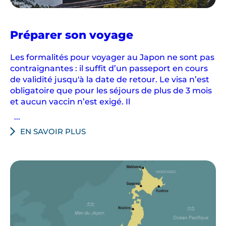
au
Préparer son voyage
Japon
Les formalités pour voyager au Japon ne sont pas
contraignantes : il suffit d’un passeport en cours
de validité jusqu'à la date de retour. Le visa n’est
obligatoire que pour les séjours de plus de 3 mois
et aucun vaccin n’est exigé. Il
...
EN SAVOIR PLUS