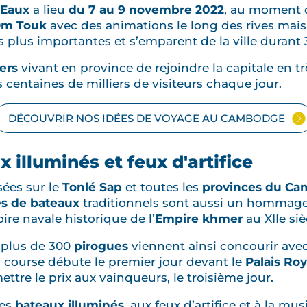
 Eaux
a lieu
du 7 au 9 novembre
2022
, au moment 
Om Touk
avec des animations le long des rives mais
s plus importantes et s’emparent de la ville durant 3
ers
vivant en province de rejoindre la capitale en 
s centaines de milliers de visiteurs chaque jour.
DÉCOUVRIR NOS IDÉES DE VOYAGE AU CAMBODGE
 illuminés et feux d'artifice
ées sur le
Tonlé Sap
et toutes les
provinces du C
s de bateaux
traditionnels sont aussi un hommage 
oire navale historique de l’
Empire khmer
au XIIe siè
 plus de 300
pirogues
viennent ainsi concourir ave
a course débute le premier jour devant le
Palais Roy
ettre le prix aux vainqueurs, le troisième jour.
des
bateaux illuminés
, aux feux d’artifice et à la mu