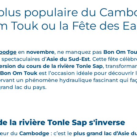
a plus populaire du Camb
 Touk ou la Fête des E
bodge
en
novembre
, ne manquez pas
Bon Om To
spectaculaires d’
Asie du Sud-Est
. Cette fête célèbr
ersion du cours de la rivière Tonle Sap
, transforma
Bon Om Touk
est l’occasion idéale pour découvrir 
servant un phénomène hydraulique fascinant qui faç
grand lac du pays.
e la rivière Tonle Sap s'inverse
cœur du
Cambodge
: c’est le
plus grand lac d’Asie d