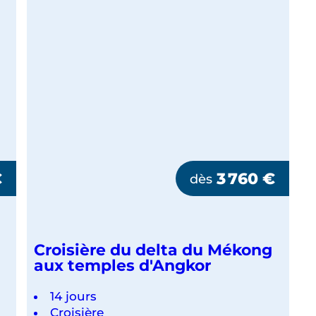
€
3 760
€
dès
Croisière du delta du Mékong
aux temples d'Angkor
14 jours
Croisière