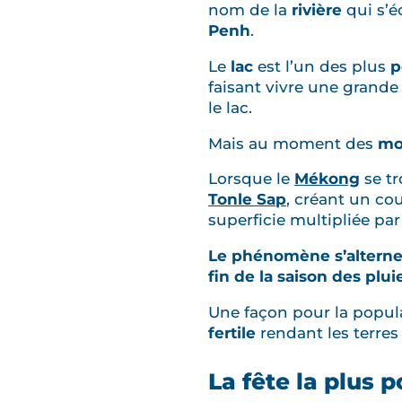
nom de la
rivière
qui s’é
Penh
.
Le
lac
est l’un des plus
p
faisant vivre une grande 
le lac.
Mais au moment des
mo
Lorsque le
Mékong
se t
Tonle Sap
, créant un co
superficie multipliée p
Le phénomène s’altern
fin de la saison des plu
Une façon pour la popul
fertile
rendant les terres t
La fête la plus 