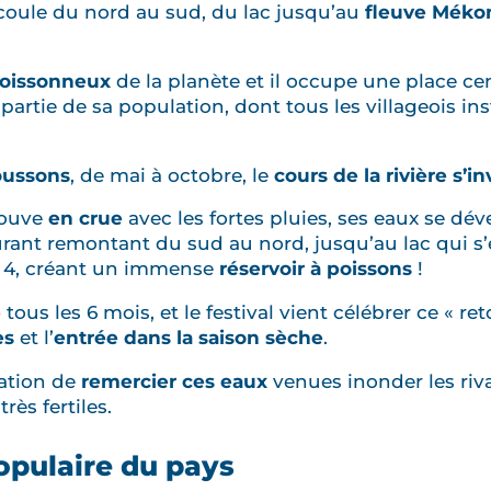
coule du nord au sud, du lac jusqu’au
fleuve Méko
oissonneux
de la planète et il occupe une place cen
partie de sa population, dont tous les villageois ins
ussons
, de mai à octobre, le
cours de la rivière s’i
rouve
en crue
avec les fortes pluies, ses eaux se dév
urant remontant du sud au nord, jusqu’au lac qui s’
ar 4, créant un immense
réservoir à poissons
!
e
tous les 6 mois, et le festival vient célébrer ce « r
ies
et l’
entrée dans la saison sèche
.
ation de
remercier ces eaux
venues inonder les riv
rès fertiles.
populaire du pays