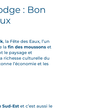
odge : Bon
aux
uk
, la Fête des Eaux, l’un
e la
fin des moussons
et
nt le paysage et
la richesse culturelle du
onne l’économie et les
u Sud-Est
et c’est aussi le