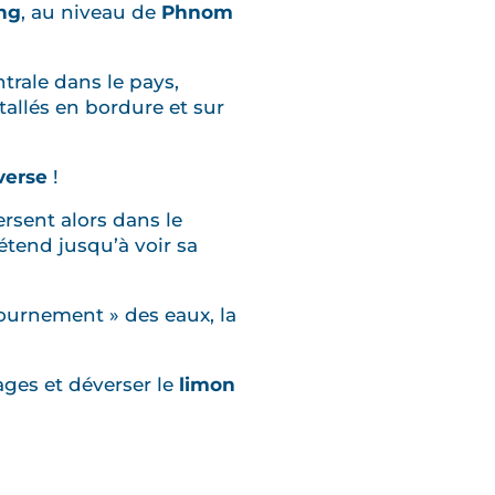
ng
, au niveau de
Phnom
trale dans le pays,
tallés en bordure et sur
nverse
!
ersent alors dans le
étend jusqu’à voir sa
etournement » des eaux, la
ages et déverser le
limon