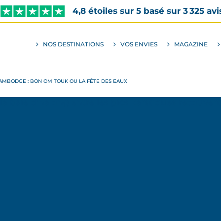
4,8 étoiles sur 5 basé sur 3 325 avi
NOS DESTINATIONS
VOS ENVIES
MAGAZINE
ALLER
AU
SOUS-
MENU
ENVIES
CAMBODGE : BON OM TOUK OU LA FÊTE DES EAUX