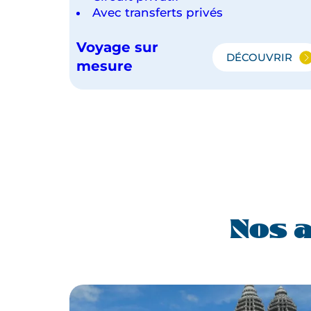
Avec transferts privés
Voyage sur
DÉCOUVRIR
PHNOM
mesure
PENH,
KAMPOT
ET
LES
TEMPLES
D'ANGKO
Nos 