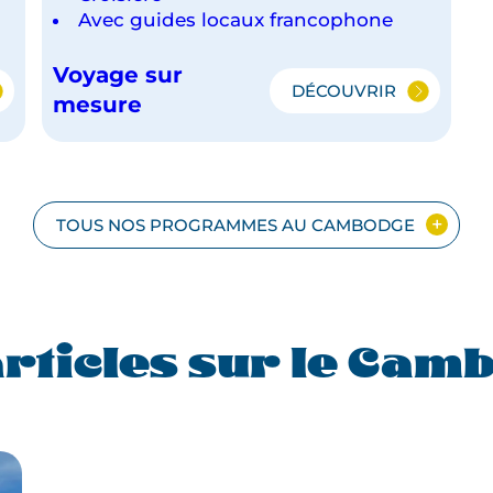
Avec guides locaux francophone
Voyage sur
DÉCOUVRIR
CROISIÈRE
mesure
DU
DELTA
DU
MÉKONG
AUX
TOUS NOS PROGRAMMES AU CAMBODGE
R
TEMPLES
D'ANGKOR
articles sur le Cam